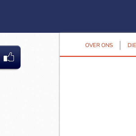
OVER ONS
DI