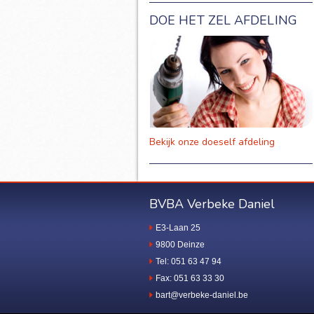
DOE HET ZEL AFDELING
Bekijk onze doeself afdeling
BVBA Verbeke Daniel
E3-Laan 25
9800 Deinze
Tel: 051 63 47 94
Fax: 051 63 33 30
bart@verbeke-daniel.be